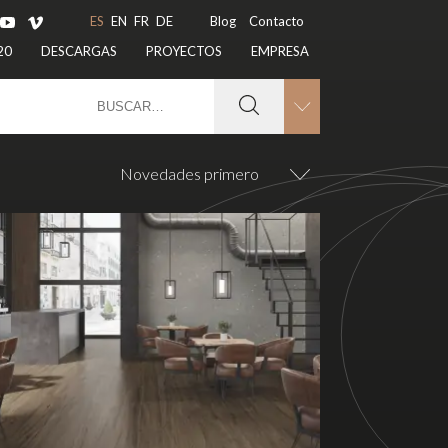
ES
EN
FR
DE
Blog
Contacto
20
DESCARGAS
PROYECTOS
EMPRESA
Novedades primero
20x120 RC
25x150 RC
29,5x120x2 RC OUT
60x120 RC
60x120 RC PB