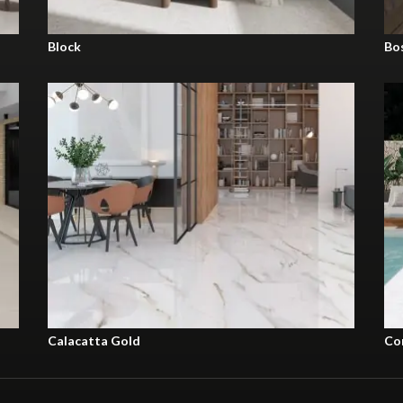
Block
Bo
60x120 RCP
33x100 RC PB
Calacatta Gold
Co