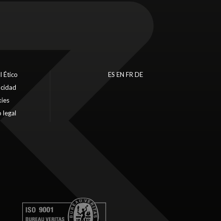
l Ético
ES
EN
FR
DE
acidad
ies
 legal