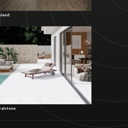
sland
100x100 RC
60x120 RC
60x60 RC
31,6x60,8
100x100x2 RC OUT
60x120x2 RC OUT
60x90x2 RC OUT
33x100 RC PB
ralstone