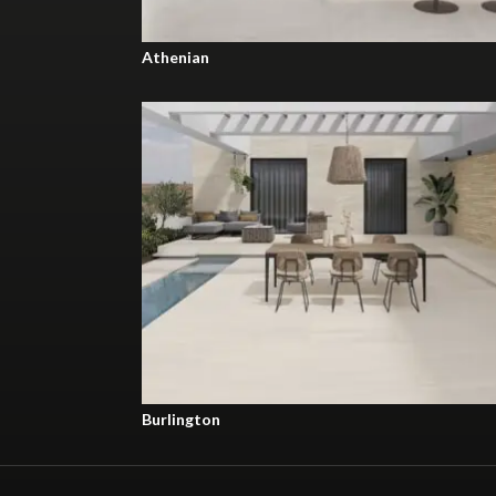
Athenian
60x120 RC
60x60 RC
30x90 RC PB
Burlington