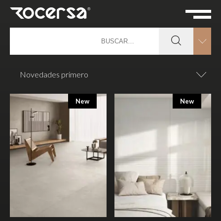
Novedades primero
New
New