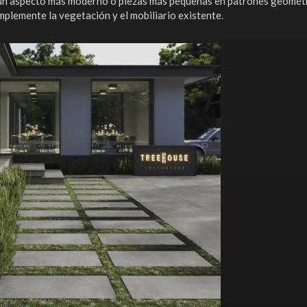
un aspecto más moderno o piezas más pequeñas en patrones geométric
mplemente la vegetación y el mobiliario existente.