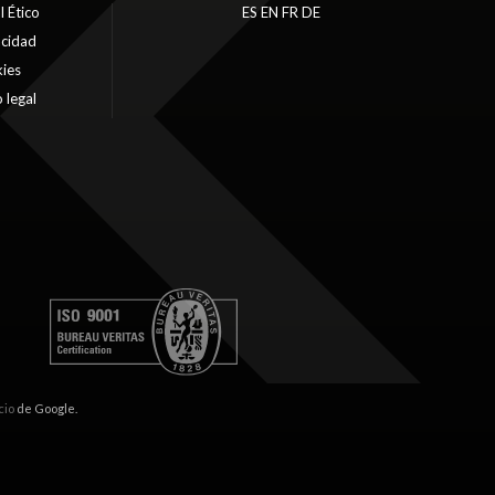
l Ético
ES
EN
FR
DE
acidad
ies
 legal
cio
de Google.