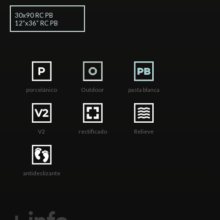
30x90 RC PB
12”x36” RC PB
porcelánico
Outdoor
pasta blanca
V2
rectificado
Relieve
antideslizante